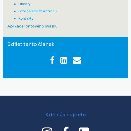
History
Fotogalerie Mikrotronu
Kontakty
Aplikace iontového svazku
Sdílet tento článek
Kde nás najdete