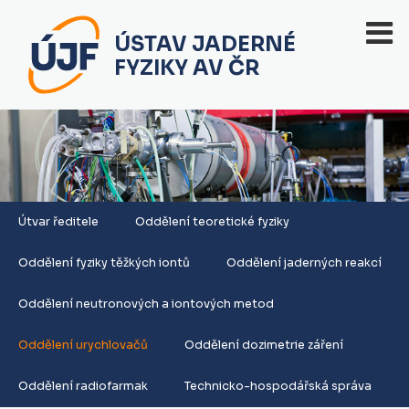
ÚSTAV JADERNÉ
FYZIKY AV ČR
Útvar ředitele
Oddělení teoretické fyziky
Oddělení fyziky těžkých iontů
Oddělení jaderných reakcí
Oddělení neutronových a iontových metod
Oddělení urychlovačů
Oddělení dozimetrie záření
Oddělení radiofarmak
Technicko-hospodářská správa