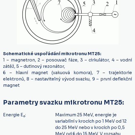
Schematické uspořádání mikrotronu MT25:
1 – magnetron, 2 – posouvač fáze, 3 – cirkulátor, 4 – vodní
zátěž, 5 – dutinový rezonátor,
6 – hlavní magnet (vakuová komora), 7 – trajektorie
elektronů, 8 – nastavitelný vývod svazku, 9 – první deflekční
magnet
Parametry svazku mikrotronu MT25:
Energie E
:
Maximum 25 MeV, energie je
e
variabilní v krocích po 1 MeV od 12
do 25 MeV nebo v krocích po 0,5
MeV od 6 do 15 MeV. V rozsahu