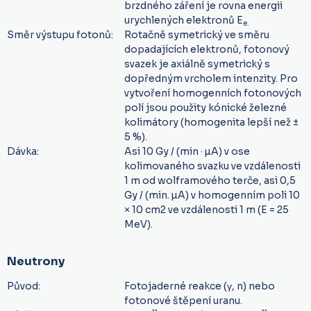
brzdného záření je rovna energii
urychlených elektronů E
e
.
Směr výstupu fotonů:
Rotačně symetrický ve směru
dopadajících elektronů, fotonový
svazek je axiálně symetrický s
dopředným vrcholem intenzity. Pro
vytvoření homogenních fotonových
polí jsou použity kónické železné
kolimátory (homogenita lepší než ±
5 %)
.
Dávka:
Asi 10 Gy / (min · µA) v ose
kolimovaného svazku ve vzdálenosti
1 m od wolframového terče, asi 0,5
Gy / (min. µA) v homogenním poli 10
× 10 cm2 ve vzdálenosti 1 m (E = 25
MeV).
Neutrony
Původ:
Fotojaderné reakce (γ, n) nebo
fotonové štěpení uranu
.