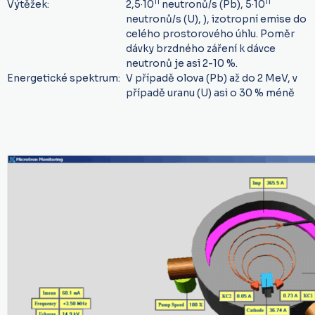
11
11
Výtěžek:
2,5·10
neutronů/s (Pb), 5·10
neutronů/s (U), ), izotropní emise do
celého prostorového úhlu. Poměr
dávky brzdného záření k dávce
neutronů je asi 2-10 %.
Energetické spektrum:
V případě olova (Pb) až do 2 MeV, v
případě uranu (U) asi o 30 % méně