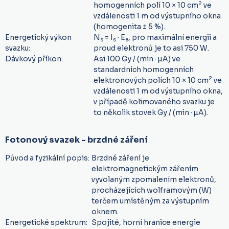
2
homogenních polí 10 × 10 cm
ve
vzdálenosti 1 m od výstupního okna
(homogenita ± 5 %).
Energetický výkon
N
= I
· E
, pro maximální energii a
s
s
e
svazku:
proud elektronů je to asi 750 W
.
Dávkový příkon:
Asi 100 Gy / (min · µA) ve
standardních homogenních
2
elektronových polích 10 × 10 cm
ve
vzdálenosti 1 m od výstupního okna,
v případě kolimovaného svazku je
to několik stovek Gy / (min · µA)
.
Fotonový svazek
- brzdné záření
Původ a fyzikální popis:
Brzdné záření je
elektromagnetickým zářením
vyvolaným zpomalením elektronů,
procházejících wolframovým (W)
terčem umístěným za výstupním
oknem
.
Energetické spektrum:
Spojité, horní hranice energie