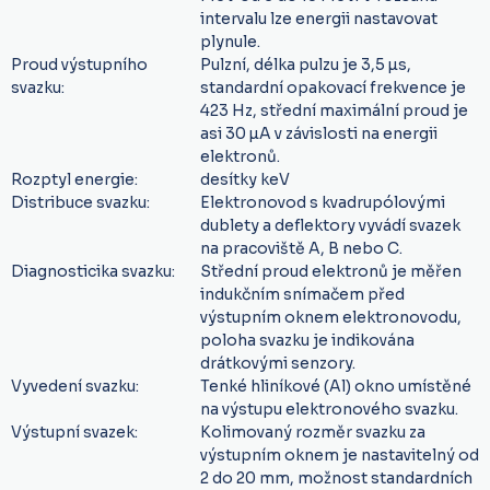
intervalu lze energii nastavovat
plynule.
Proud výstupního
Pulzní, délka pulzu je
3,5 µs,
svazku:
standardní opakovací frekvence je
423 Hz, střední maximální proud je
asi 30 µA v závislosti na energii
elektronů.
Rozptyl energie:
desítky keV
Distribuce svazku:
Elektronovod s kvadrupólovými
dublety a deflektory vyvádí svazek
na pracoviště A, B nebo C
.
Diagnosticika svazku:
Střední proud elektronů je měřen
indukčním snímačem před
výstupním oknem elektronovodu,
poloha svazku je indikována
drátkovými senzory.
Vyvedení svazku:
Tenké hliníkové (Al) okno umístěné
na výstupu elektronového svazku.
Výstupní svazek:
Kolimovaný rozměr svazku za
výstupním oknem je nastavitelný od
2 do 20 mm, možnost standardních