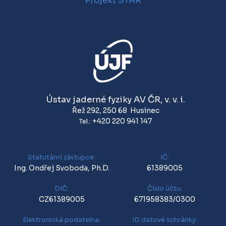
Projekt STAR
Ústav jaderné fyziky AV ČR, v. v. i.
Řež 292
,
250 68
Husinec
+420 220 941 147
Tel.:
Statutární zástupce:
IČ:
Ing. Ondřej Svoboda, Ph.D.
61389005
DIČ:
Číslo účtu:
CZ61389005
671958383/0300
Elektronická podatelna:
ID datové schránky: