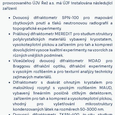
provozovaného ÚJV Řež a.s. má ÚJF instalována následující
zařízení:
Dvouosý difraktometr SPN-100 pro mapování
zbytkových pnutí a tlaků neutronovou radiografií a
topografické experimenty.
Práškový difraktometr MEREDIT pro studium struktury
polykrystalických materiálů vybavený kryostatem,
vysokoteplotní píckou a zařízením pro tah a kompresi
dovolujícími vysoce kvalitní experimenty na vzorcích za
různých vnějších podmínek.
Víceúčelový dvouosý difraktometr MDAD pro
Braggovu difrakční optiku, difrakční experimenty
s vysokým rozlišením a pro texturní analýzy technicky
zajímavých materiálů.
Difraktometr s dvakrát ohnutým krystalem pro
maloúhlový rozptyl s vysokým rozlišením MAUD,
vybavený lineárním posičně citlivým detektorem,
zařízením pro tah a kompresi a vysokoteplotní píckou,
vhodný pro vyšetřování mikrostruktury
kondenzovaných látek na rozměrech 50-3000 nm.
Dvouosý difraktometr TKSN-400
in-situ
studium