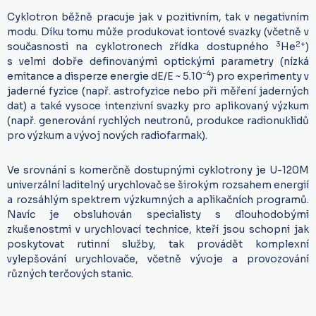
Cyklotron běžně pracuje jak v pozitivním, tak v negativním
modu. Díku tomu může produkovat iontové svazky (včetně v
3
2+
současnosti na cyklotronech zřídka dostupného
He
)
s velmi dobře definovanými optickými parametry (nízká
-4
emitance a disperze energie dE/E ~ 5.10
) pro experimenty v
jaderné fyzice (např. astrofyzice nebo při měření jaderných
dat) a také vysoce intenzivní svazky pro aplikovaný výzkum
(např. generování rychlých neutronů, produkce radionuklidů
pro výzkum a vývoj nových radiofarmak).
Ve srovnání s komerčně dostupnými cyklotrony je U-120M
univerzální laditelný urychlovač se širokým rozsahem energií
a rozsáhlým spektrem výzkumných a aplikačních programů.
Navíc je obsluhován specialisty s dlouhodobými
zkušenostmi v urychlovací technice, kteří jsou schopni jak
poskytovat rutinní služby, tak provádět komplexní
vylepšování urychlovače, včetně vývoje a provozování
různých terčových stanic.