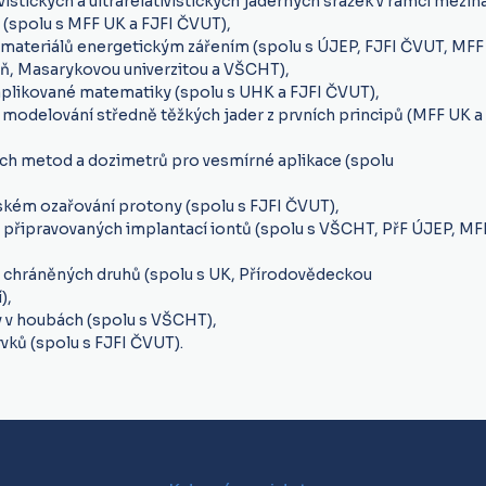
stických a ultrarelativistických jaderných srážek v rámci mezi
(spolu s MFF UK a FJFI ČVUT),
e materiálů energetickým zářením (spolu s ÚJEP, FJFI ČVUT, MF
ň, Masarykovou univerzitou a VŠCHT),
 aplikované matematiky (spolu s UHK a FJFI ČVUT),
modelování středně těžkých jader z prvních principů (MFF UK a
ých metod a dozimetrů pro vesmírné aplikace (spolu
ském ozařování protony (spolu s FJFI ČVUT),
připravovaných implantací iontů (spolu s VŠCHT, PřF ÚJEP, MF
 chráněných druhů (spolu s UK, Přírodovědeckou
),
y v houbách (spolu s VŠCHT),
ků (spolu s FJFI ČVUT).