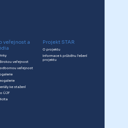
o veřejnost a
Projekt STAR
dia
O projektu
inky
Informace k průběhu řešení
projektu
 širokou veřejnost
 odbornou veřejnost
ogalerie
eogalerie
eriály ke stažení
o ÚJF
icita