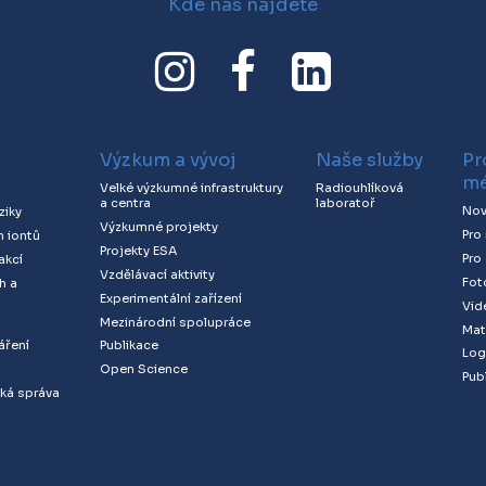
Kde nás najdete
Výzkum a vývoj
Naše služby
Pr
mé
Velké výzkumné infrastruktury
Radiouhlíková
a centra
laboratoř
Nov
ziky
Výzkumné projekty
Pro
h iontů
Projekty ESA
Pro
akcí
Vzdělávací aktivity
Fot
h a
Experimentální zařízení
Vid
Mezinárodní spolupráce
Mat
áření
Publikace
Log
Open Science
Publ
ká správa