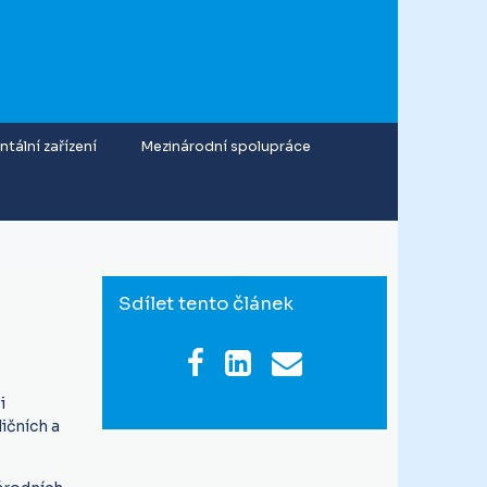
tální zařízení
Mezinárodní spolupráce
Sdílet tento článek
i
ičních a