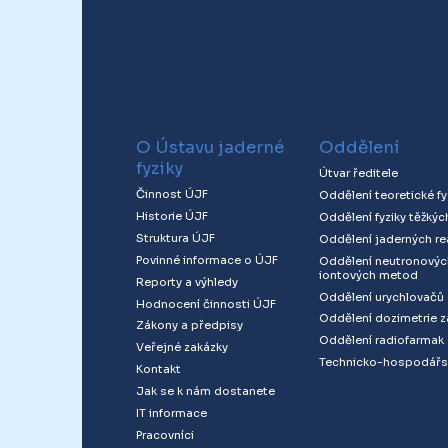
O Ústavu jaderné
Oddělení
fyziky
Útvar ředitele
Činnost ÚJF
Oddělení teoretické fy
Historie ÚJF
Oddělení fyziky těžkýc
Struktura ÚJF
Oddělení jaderných re
Povinné informace o ÚJF
Oddělení neutronovýc
iontových metod
Reporty a výhledy
Oddělení urychlovačů
Hodnocení činnosti ÚJF
Oddělení dozimetrie z
Zákony a předpisy
Oddělení radiofarmak
Veřejné zakázky
Technicko-hospodářs
Kontakt
Jak se k nám dostanete
IT informace
Pracovníci