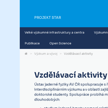
PROJEKT STAR
Velké výzkumné infrastruktury a centra
Výzkumné
Publikace
Open Science
Výzkum a vývoj
Vzdělávací aktivity
Vzdělávací aktivity
Ústav jaderné fyziky AV ČR spolupracuje s ř
interdisciplinárním výzkumu a v oblasti zaji
doktorské studenty. Spolupráce probíhá mimo
dlouhodobých: