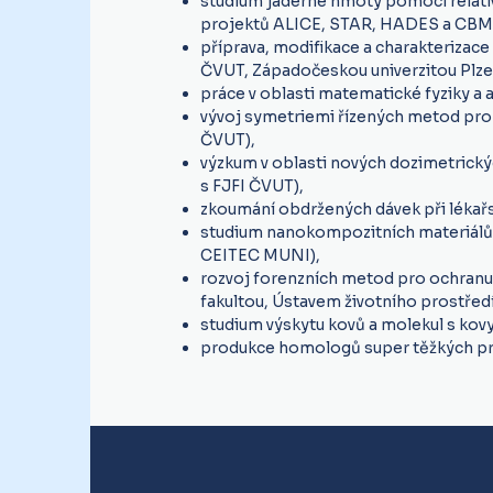
studium jaderné hmoty pomocí relativi
projektů ALICE, STAR, HADES a CBM 
příprava, modifikace a charakterizac
ČVUT, Západočeskou univerzitou Plze
práce v oblasti matematické fyziky a
vývoj symetriemi řízených metod pro 
ČVUT),
výzkum v oblasti nových dozimetrick
s FJFI ČVUT),
zkoumání obdržených dávek při lékař
studium nanokompozitních materiálů 
CEITEC MUNI),
rozvoj forenzních metod pro ochranu
fakultou, Ústavem životního prostředí
studium výskytu kovů a molekul s kov
produkce homologů super těžkých prv