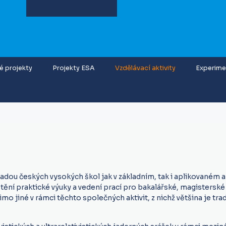
 projekty
Projekty ESA
Vzdělávací aktivity
Experimen
adou českých vysokých škol jak v základním, tak i aplikovaném a
štění praktické výuky a vedení prací pro bakalářské, magisterské 
 jiné v rámci těchto společných aktivit, z nichž většina je trad