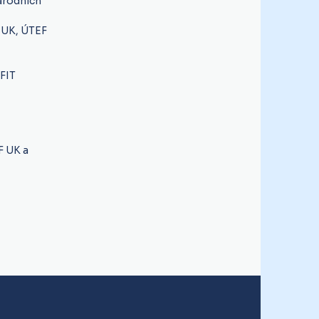
národních
F UK, ÚTEF
 FIT
F UK a