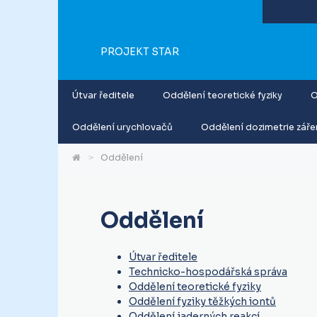
PROJEKT STAR
Útvar ředitele
Oddělení teoretické fyziky
O
Oddělení urychlovačů
Oddělení dozimetrie záře
Oddělení
Oddělení
Útvar ředitele
Technicko-hospodářská správa
Oddělení teoretické fyziky
Oddělení fyziky těžkých iontů
Oddělení jaderných reakcí