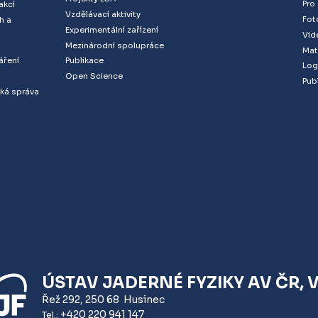
Pro
akcí
Vzdělávací aktivity
Fot
h a
Experimentální zařízení
Vid
Mezinárodní spolupráce
Mat
áření
Publikace
Log
Open Science
Publ
ká správa
ÚSTAV JADERNÉ FYZIKY AV ČR, V. 
Řež 292
,
250 68
Husinec
+420 220 941 147
Tel.: