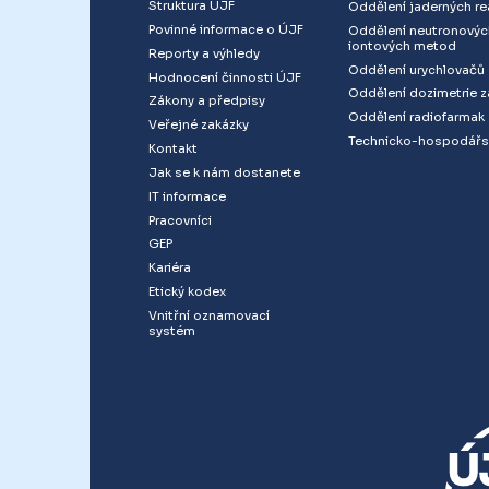
Struktura ÚJF
Oddělení jaderných re
Povinné informace o ÚJF
Oddělení neutronovýc
iontových metod
Reporty a výhledy
Oddělení urychlovačů
Hodnocení činnosti ÚJF
Oddělení dozimetrie z
Zákony a předpisy
Oddělení radiofarmak
Veřejné zakázky
Technicko-hospodářs
Kontakt
Jak se k nám dostanete
IT informace
Pracovníci
GEP
Kariéra
Etický kodex
Vnitřní oznamovací
systém