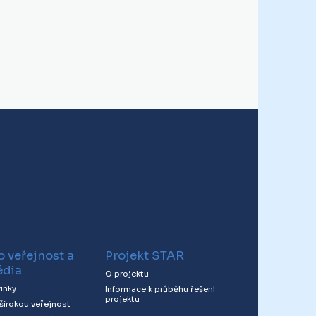
o veřejnost a
Projekt STAR
dia
O projektu
inky
Informace k průběhu řešení
projektu
 širokou veřejnost