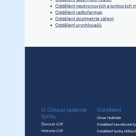
Oddělení neutronových a iontových 
Oddělení radiofarmak
Oddělení dozimetrie záření
Oddělení urychlovačů
O Ústavu jaderné
Oddělení
fyziky
Útvar ředitele
Činnost ÚJF
Oddělení teoretické fy
Historie ÚJF
Oddělení fyziky těžkýc