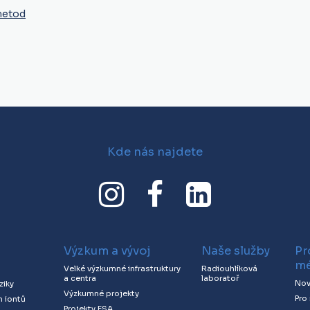
metod
Kde nás najdete
Výzkum a vývoj
Naše služby
Pr
mé
Velké výzkumné infrastruktury
Radiouhlíková
a centra
laboratoř
Nov
ziky
Výzkumné projekty
Pro
h iontů
Projekty ESA