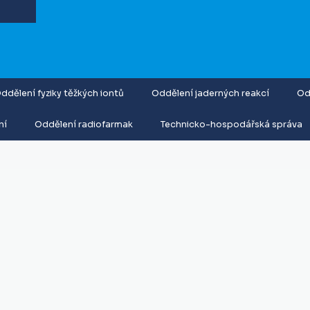
ddělení fyziky těžkých iontů
Oddělení jaderných reakcí
Od
ní
Oddělení radiofarmak
Technicko-hospodářská správa