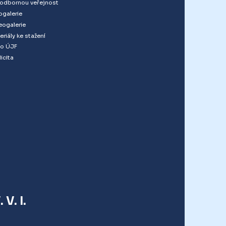
 odbornou veřejnost
ogalerie
eogalerie
eriály ke stažení
o ÚJF
icita
V. I.