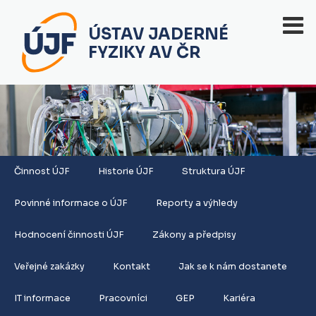
ÚSTAV JADERNÉ
FYZIKY AV ČR
Činnost ÚJF
Historie ÚJF
Struktura ÚJF
Povinné informace o ÚJF
Reporty a výhledy
Hodnocení činnosti ÚJF
Zákony a předpisy
Veřejné zakázky
Kontakt
Jak se k nám dostanete
IT informace
Pracovníci
GEP
Kariéra