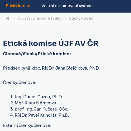
Etický kodex
Vnitřní oznamovací systém
O Ústavu jaderné fyziky
Etický kodex
Etická komise ÚJF AV ČR
Členové/členky Etické komise:
Předsedkyně: doc. RNDr. Jana Bielčíková, Ph.D.
Členky/členové:
Ing. Daniel Gazda, Ph.D.
Mgr. Klára Němcová
prof. Ing. Jan Kučera, CSc.
RNDr. Pavel Kundrát, Ph.D.
Externí členky/členové: