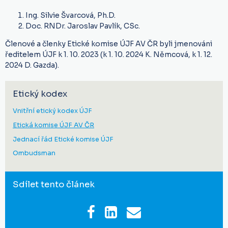
Ing. Silvie Švarcová, Ph.D.
Doc. RNDr. Jaroslav Pavlík, CSc.
Členové a členky Etické komise ÚJF AV ČR byli jmenováni
ředitelem ÚJF k 1. 10. 2023 (k 1. 10. 2024 K. Němcová, k 1. 12.
2024 D. Gazda).
Etický kodex
Vnitřní etický kodex ÚJF
Etická komise ÚJF AV ČR
Jednací řád Etické komise ÚJF
Ombudsman
Sdílet tento článek