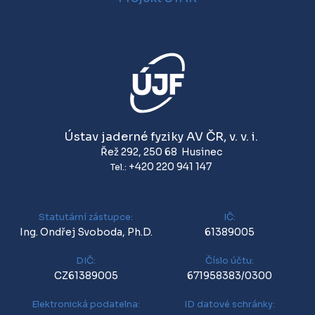
Ústav jaderné fyziky AV ČR, v. v. i.
Řež 292
,
250 68
Husinec
+420 220 941 147
Tel.:
Statutární zástupce:
IČ:
Ing. Ondřej Svoboda, Ph.D.
61389005
DIČ:
Číslo účtu:
CZ61389005
671958383/0300
Elektronická podatelna:
ID datové schránky: