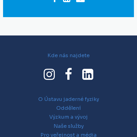
Kde nás najdete
O Ústavu jaderné fyziky
Oddělení
Výzkum a vývoj
Naše služby
Pro veřejnost a média