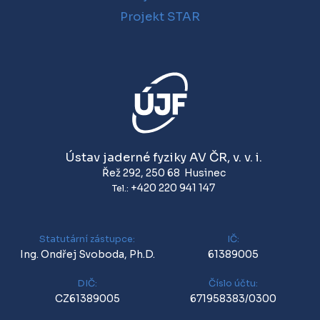
Projekt STAR
Ústav jaderné fyziky AV ČR, v. v. i.
Řež 292
,
250 68
Husinec
+420 220 941 147
Tel.:
Statutární zástupce:
IČ:
Ing. Ondřej Svoboda, Ph.D.
61389005
DIČ:
Číslo účtu:
CZ61389005
671958383/0300