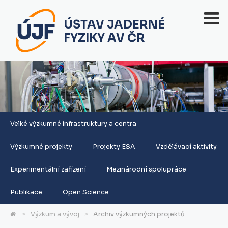
ÚSTAV JADERNÉ
FYZIKY AV ČR
Velké výzkumné infrastruktury a centra
Výzkumné projekty
Projekty ESA
Vzdělávací aktivity
Experimentální zařízení
Mezinárodní spolupráce
Publikace
Open Science
Výzkum a vývoj
Archiv výzkumných projektů