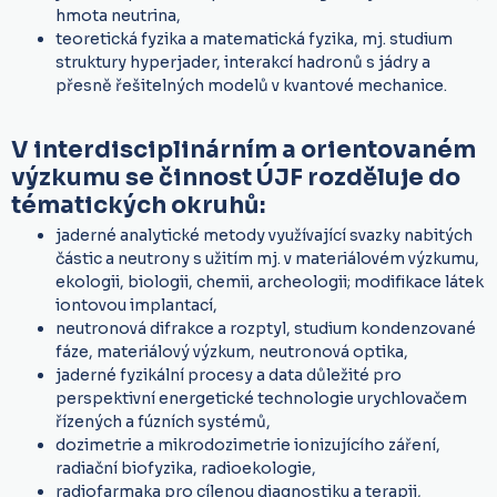
hmota neutrina,
teoretická fyzika a matematická fyzika, mj. studium
struktury hyperjader, interakcí hadronů s jádry a
přesně řešitelných modelů v kvantové mechanice.
V interdisciplinárním a orientovaném
výzkumu se činnost ÚJF rozděluje do
tématických okruhů:
jaderné analytické metody využívající svazky nabitých
částic a neutrony s užitím mj. v materiálovém výzkumu,
ekologii, biologii, chemii, archeologii; modifikace látek
iontovou implantací,
neutronová difrakce a rozptyl, studium kondenzované
fáze, materiálový výzkum, neutronová optika,
jaderné fyzikální procesy a data důležité pro
perspektivní energetické technologie urychlovačem
řízených a fúzních systémů,
dozimetrie a mikrodozimetrie ionizujícího záření,
radiační biofyzika, radioekologie,
radiofarmaka pro cílenou diagnostiku a terapii,