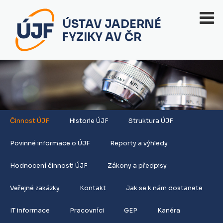
ÚSTAV JADERNÉ
FYZIKY AV ČR
Činnost ÚJF
Historie ÚJF
Struktura ÚJF
Povinné informace o ÚJF
Reporty a výhledy
Hodnocení činnosti ÚJF
Zákony a předpisy
Veřejné zakázky
Kontakt
Jak se k nám dostanete
IT informace
Pracovníci
GEP
Kariéra