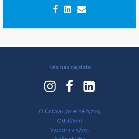
Kde nás najdete
O Ústavu jaderné fyziky
Oddělení
Výzkum a vývoj