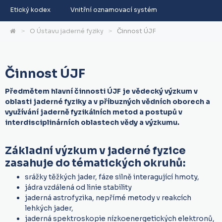
Etický kodex
Vnitřní oznamovací systém
O Ústavu jaderné fyziky
Činnost ÚJF
Činnost ÚJF
Předmětem hlavní činnosti ÚJF je vědecký výzkum v
oblasti jaderné fyziky a v příbuzných vědních oborech a
využívání jaderně fyzikálních metod a postupů v
interdisciplinárních oblastech vědy a výzkumu.
Základní výzkum v jaderné fyzice
zasahuje do tématických okruhů:
srážky těžkých jader, fáze silně interagující hmoty,
jádra vzdálená od linie stability
jaderná astrofyzika, nepřímé metody v reakcích
lehkých jader,
jaderná spektroskopie nízkoenergetických elektronů,