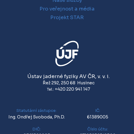
Naše služby
Pro veřejnost a média
Projekt STAR
Ústav jaderné fyziky AV ČR, v. v. i.
Řež 292
,
250 68
Husinec
+420 220 941 147
Tel.:
Statutární zástupce:
IČ:
Ing. Ondřej Svoboda, Ph.D.
61389005
DIČ:
Číslo účtu: