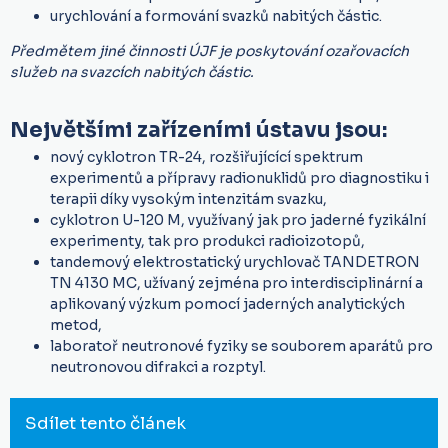
urychlování a formování svazků nabitých částic.
Předmětem jiné činnosti ÚJF je poskytování ozařovacích
služeb na svazcích nabitých částic.
Největšími zařízeními ústavu jsou:
nový cyklotron TR-24, rozšiřujícící spektrum
experimentů a přípravy radionuklidů pro diagnostiku i
terapii díky vysokým intenzitám svazku,
cyklotron U-120 M, využívaný jak pro jaderné fyzikální
experimenty, tak pro produkci radioizotopů,
tandemový elektrostatický urychlovač TANDETRON
TN 4130 MC, užívaný zejména pro interdisciplinární a
aplikovaný výzkum pomocí jaderných analytických
metod,
laboratoř neutronové fyziky se souborem aparátů pro
neutronovou difrakci a rozptyl.
Sdílet tento článek