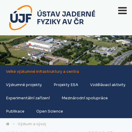
ÚSTAV JADERNÉ
FYZIKY AV ČR
Velké výzkumné infrastruktury a centra
Výzkumné projekty
Projekty ESA
Vzdělávací aktivity
Experimentální zařízení
Mezinárodní spolupráce
Publikace
Open Science
Výzkum a vývoj