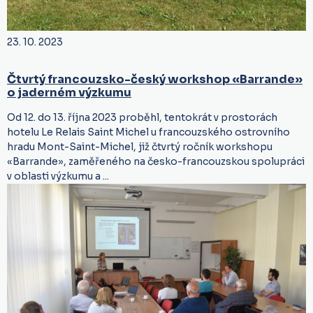
23. 10. 2023
Čtvrtý francouzsko-český workshop «Barrande»
o jaderném výzkumu
Od 12. do 13. října 2023 proběhl, tentokrát v prostorách
hotelu Le Relais Saint Michel u francouzského ostrovního
hradu Mont-Saint-Michel, již čtvrtý ročník workshopu
«Barrande», zaměřeného na česko-francouzskou spolupráci
v oblasti výzkumu a ...