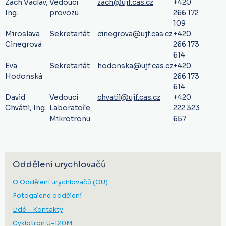
Zach Václav,
Vedoucí
zach@ujf.cas.cz
+420
Ing.
provozu
266 172
109
Miroslava
Sekretariát
cinegrova@ujf.cas.cz
+420
Cinegrová
266 173
614
Eva
Sekretariát
hodonska@ujf.cas.cz
+420
Hodonská
266 173
614
David
Vedoucí
chvatil@ujf.cas.cz
+420
Chvátil, Ing.
Laboratoře
222 323
Mikrotronu
657
Oddělení urychlovačů
O Oddělení urychlovačů (OU)
Fotogalerie oddělení
Lidé - Kontakty
Cyklotron U-120M