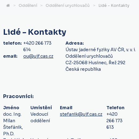
Oddělení
Oddělení urychlovačů
Lidé - Kontakty
Lidé - Kontakty
telefon:
+420 266 173
Adresa:
614
Ústav jaderné fyziky AV ČR, v. v. i.
email:
ou@ujf.cas.cz
Oddělení urychlovačů
CZ-25068 Husinec, Řež 292
Česká republika
Pracovníci:
Jméno
Umístění
Email
Telefon
doc. Ing.
Vedoucí
stefanik@ujf.cas.cz
+420
Milan
oddělení
266 173
Štefánik,
613
Ph.D.