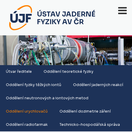
ÚSTAV JADERNÉ
FYZIKY AV ČR
Útvar ředitele
Oddělení teoretické fyziky
Oddělení fyziky těžkých iontů
Oddělení jaderných reakcí
Oddělení neutronových a iontových metod
Oddělení urychlovačů
Oddělení dozimetrie záření
Oddělení radiofarmak
Technicko-hospodářská správa