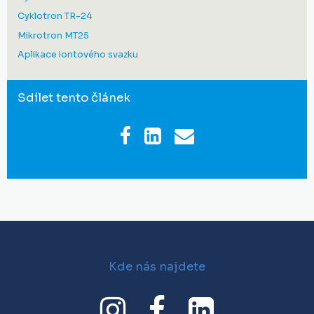
Cyklotron TR-24
Mikrotron MT25
Aplikace iontového svazku
Sdílet tento článek
Kde nás najdete