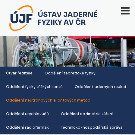
ÚSTAV JADERNÉ
FYZIKY AV ČR
Útvar ředitele
Oddělení teoretické fyziky
Oddělení fyziky těžkých iontů
Oddělení jaderných reakcí
Oddělení neutronových a iontových metod
Oddělení urychlovačů
Oddělení dozimetrie záření
Oddělení radiofarmak
Technicko-hospodářská správa