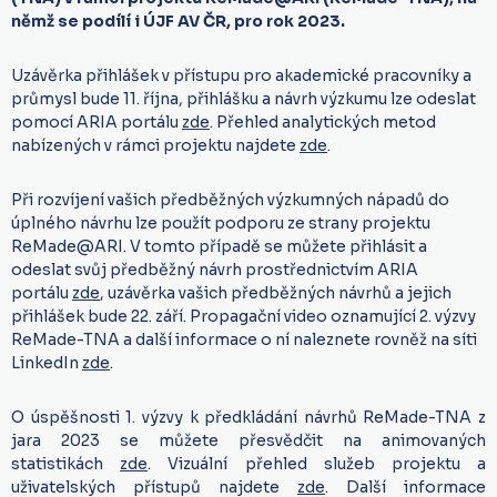
němž se podílí i ÚJF AV ČR, pro rok 2023.
Uzávěrka přihlášek v přístupu pro akademické pracovníky a
průmysl bude 11. října, přihlášku a návrh výzkumu lze odeslat
pomocí ARIA portálu
zde
. Přehled analytických metod
nabízených v rámci projektu najdete
zde
.
Při rozvíjení vašich předběžných výzkumných nápadů do
úplného návrhu lze použít podporu ze strany projektu
ReMade@ARI. V tomto případě se můžete přihlásit a
odeslat svůj předběžný návrh prostřednictvím ARIA
portálu
zde
, uzávěrka vašich předběžných návrhů a jejich
přihlášek bude 22. září. Propagační video oznamující 2. výzvy
ReMade-TNA a další informace o ní naleznete rovněž na síti
LinkedIn
zde
.
O úspěšnosti 1. výzvy k předkládání návrhů ReMade-TNA z
jara 2023 se můžete přesvědčit na animovaných
statistikách
zde
. Vizuální přehled služeb projektu a
uživatelských přístupů najdete
zde
. Další informace