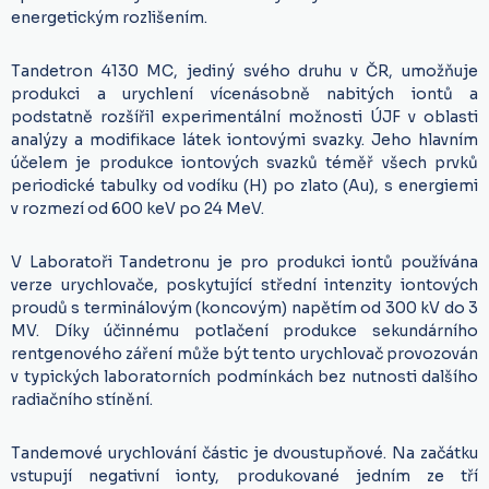
energetickým rozlišením.
Tandetron 4130 MC, jediný svého druhu v ČR, umožňuje
produkci a urychlení vícenásobně nabitých iontů a
podstatně rozšířil experimentální možnosti ÚJF v oblasti
analýzy a modifikace látek iontovými svazky. Jeho hlavním
účelem je produkce iontových svazků téměř všech prvků
periodické tabulky od vodíku (H) po zlato (Au), s energiemi
v rozmezí od 600 keV po 24 MeV.
V Laboratoři Tandetronu je pro produkci iontů používána
verze urychlovače, poskytující střední intenzity iontových
proudů s terminálovým (koncovým) napětím od 300 kV do 3
MV. Díky účinnému potlačení produkce sekundárního
rentgenového záření může být tento urychlovač provozován
v typických laboratorních podmínkách bez nutnosti dalšího
radiačního stínění.
Tandemové urychlování částic je dvoustupňové. Na začátku
vstupují negativní ionty, produkované jedním ze tří