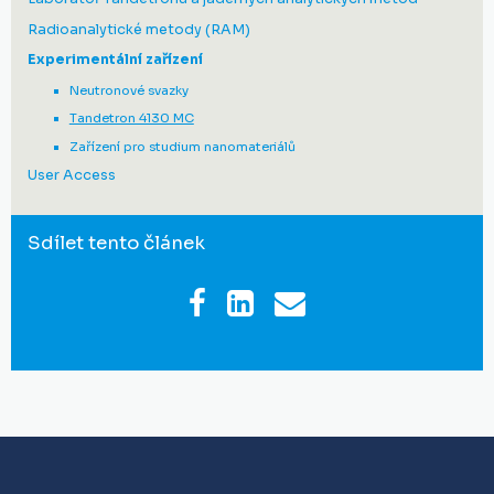
Radioanalytické metody (RAM)
Experimentální zařízení
Neutronové svazky
Tandetron 4130 MC
Zařízení pro studium nanomateriálů
User Access
Sdílet tento článek