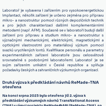
Laboratoř je vybavena i zařízením pro vysokoenergetickou
implantaci, několik zařízení je určeno zejména pro přípravu
mikro- a nanostruktur pomocí různých depozičních technik
a pro jejich charakterizaci dalšími komplementárními
metodami (např. AFM). Současně se v laboratoři budují další
zařízení pro přípravu a studium mikro- a nanostruktur s
význačnými mechanickými, elektrickými, magnetickými a
optickými vlastnostmi pro materiálový výzkum pomocí
svazků urychlených iontů. Kvalifikace personálu a parametry
experimentálních zařízení laboratoře jsou celosvětově
srovnatelné s podobnými laboratořemi. Laboratoř je se
svým zařízením unikátní v České republice a splňuje
požadavky českých a zahraničních výzkumných organizací.
Druhá výzva k předkládání návrhů ReMade-TNA
otevřena
Na konci srpna 2023 byla otevřena již 2. výzva k
předkládání výzkumných návrhů TransNational Access
(TNA) v rámci projektu ReMade@ARI (ReMade-TNA), na