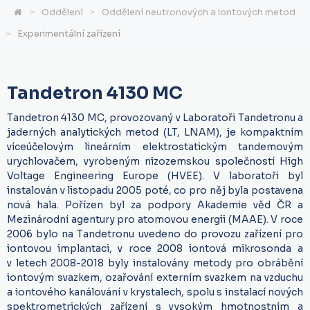
Oddělení
Oddělení neutronových a iontových metod
Experimentální zařízení
Tandetron 4130 MC
Tandetron 4130 MC, provozovaný v Laboratoři Tandetronu a
jaderných analytických metod (LT, LNAM), je kompaktním
víceúčelovým lineárním elektrostatickým tandemovým
urychlovačem, vyrobeným nizozemskou společností High
Voltage Engineering Europe (HVEE). V laboratoři byl
instalován v listopadu 2005 poté, co pro něj byla postavena
nová hala. Pořízen byl za podpory Akademie věd ČR a
Mezinárodní agentury pro atomovou energii (MAAE). V roce
2006 bylo na Tandetronu uvedeno do provozu zařízení pro
iontovou implantaci, v roce 2008 iontová mikrosonda a
v letech 2008-2018 byly instalovány metody pro obrábění
iontovým svazkem, ozařování externím svazkem na vzduchu
a iontového kanálování v krystalech, spolu s instalací nových
spektrometrických zařízení s vysokým hmotnostním a