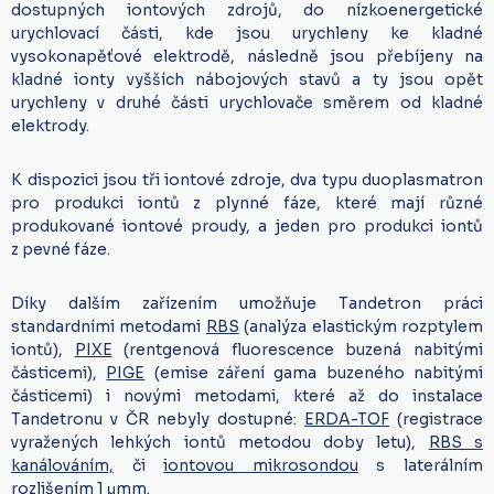
dostupných iontových zdrojů, do nízkoenergetické
urychlovací části, kde jsou urychleny ke kladné
vysokonapěťové elektrodě, následně jsou přebíjeny na
kladné ionty vyšších nábojových stavů a ty jsou opět
urychleny v druhé části urychlovače směrem od kladné
elektrody.
K dispozici jsou tři iontové zdroje, dva typu duoplasmatron
pro produkci iontů z plynné fáze, které mají různé
produkované iontové proudy, a jeden pro produkci iontů
z pevné fáze.
Díky dalším zařízením umožňuje Tandetron práci
standardními metodami
RBS
(analýza elastickým rozptylem
iontů),
PIXE
(rentgenová fluorescence buzená nabitými
částicemi),
PIGE
(emise záření gama buzeného nabitými
částicemi) i novými metodami, které až do instalace
Tandetronu v ČR nebyly dostupné:
ERDA-TOF
(registrace
vyražených lehkých iontů metodou doby letu),
RBS s
kanálováním,
či
iontovou mikrosondou
s laterálním
rozlišením 1 μmm.