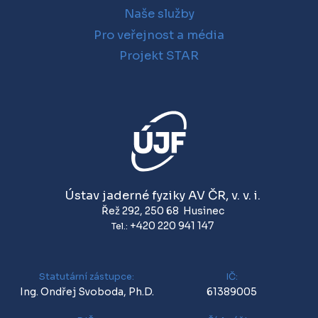
Naše služby
Pro veřejnost a média
Projekt STAR
Ústav jaderné fyziky AV ČR, v. v. i.
Řež 292
,
250 68
Husinec
+420 220 941 147
Tel.:
Statutární zástupce:
IČ:
Ing. Ondřej Svoboda, Ph.D.
61389005