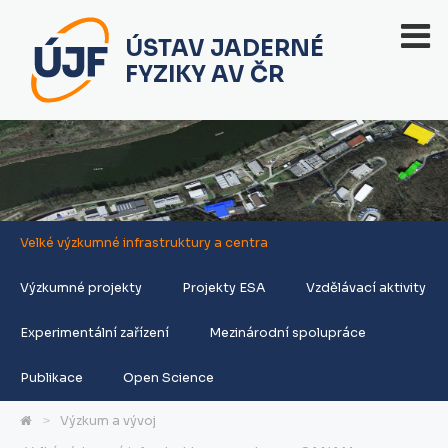
ÚSTAV JADERNÉ
FYZIKY AV ČR
Velké výzkumné infrastruktury a centra
Výzkumné projekty
Projekty ESA
Vzdělávací aktivity
Experimentální zařízení
Mezinárodní spolupráce
Publikace
Open Science
Výzkum a vývoj