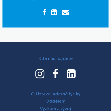
Kde nás najdete
O Ústavu jaderné fyziky
Oddělení
Výzkum a vývoj