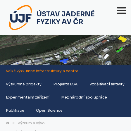
ÚSTAV JADERNÉ
FYZIKY AV ČR
Velké výzkumné infrastruktury a centra
Výzkumné projekty
Projekty ESA
Vzdělávací aktivity
Experimentální zařízení
Mezinárodní spolupráce
Publikace
Open Science
Výzkum a vývoj