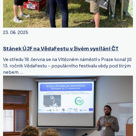
23. 06. 2025
Stánek ÚJF na VědaFestu v živém vysílání ČT
Ve středu 18. června se na Vítězném náměstí v Praze konal již
13. ročník VědaFestu – populárního festivalu vědy pod širým
nebem. ...