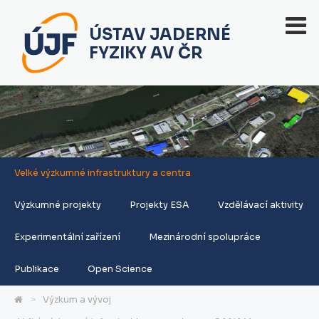
ÚSTAV JADERNÉ
FYZIKY AV ČR
Velké výzkumné infrastruktury a centra
Výzkumné projekty
Projekty ESA
Vzdělávací aktivity
Experimentální zařízení
Mezinárodní spolupráce
Publikace
Open Science
Výzkum a vývoj