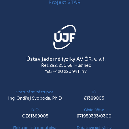
Projekt STAR
Ústav jaderné fyziky AV ČR, v. v. i.
Řež 292
,
250 68
Husinec
+420 220 941 147
Tel.:
Statutární zástupce:
IČ:
Ing. Ondřej Svoboda, Ph.D.
61389005
DIČ:
Číslo účtu:
CZ61389005
671958383/0300
Elektronická podatelna:
ID datové schránky: