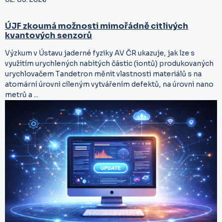
ÚJF zkoumá možnosti mimořádně citlivých
kvantových senzorů
Výzkum v Ústavu jaderné fyziky AV ČR ukazuje, jak lze s
využitím urychlených nabitých částic (iontů) produkovaných
urychlovačem Tandetron měnit vlastnosti materiálů s na
atomární úrovni cíleným vytvářením defektů, na úrovni nano
metrů a ...