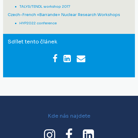
TALYS/TENDL workshop 2017
Czech-French «Barrande» Nuclear Research Workshops
HYP2022 conference
Sdílet tento článek
Kde nás najdete