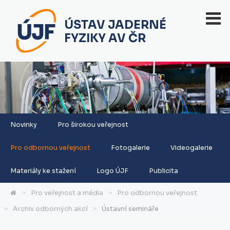
ÚSTAV JADERNÉ
FYZIKY AV ČR
Novinky
Pro širokou veřejnost
Pro odbornou veřejnost
Fotogalerie
Videogalerie
Materiály ke stažení
Logo ÚJF
Publicita
Pro veřejnost a média
Pro odbornou veřejnost
Archiv odborných akcí
Ústavní semináře