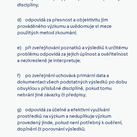
disciplíny;
d) odpovídá za přesnost a objektivitu jím
prováděného výzkumu a uvědomuje si meze
použitých metod zkoumání;
e) při zveřejňování poznatků a výsledků k určitému
problému odpovídá za jejich úplnost a ověřitelnost
a nezkresleně je interpretuje;
f) po zveřejnění uchovává primární data a
dokumentaci všech podstatných výsledků po dobu
obvyklou v příslušné disciplíně, pokud tomu
nebrání jiné závazky či předpisy;
g) odpovídá za účelné a efektivní využívání
prostředků na výzkum a neduplikuje výzkum
provedený jinde, pokud není potřebný k ověření,
doplnění či porovnání výsledků;