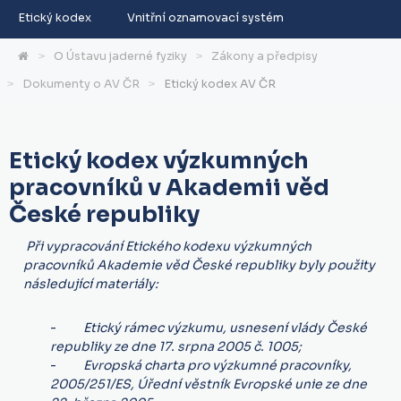
Etický kodex
Vnitřní oznamovací systém
O Ústavu jaderné fyziky
Zákony a předpisy
Dokumenty o AV ČR
Etický kodex AV ČR
Etický kodex výzkumných
pracovníků v Akademii věd
České republiky
Při vypracování Etického kodexu výzkumných
pracovníků Akademie věd České republiky byly použity
následující materiály:
-
Etický rámec výzkumu, usnesení vlády České
republiky ze dne 17. srpna 2005 č. 1005;
-
Evropská charta pro výzkumné pracovníky,
2005/251/ES, Úřední věstník Evropské unie ze dne