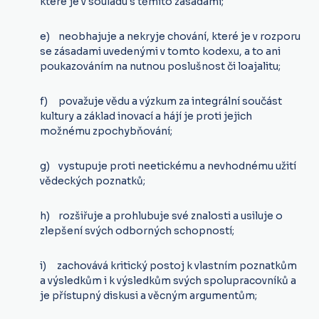
které je v souladu s těmito zásadami;
e) neobhajuje a nekryje chování, které je v rozporu
se zásadami uvedenými v tomto kodexu, a to ani
poukazováním na nutnou poslušnost či loajalitu;
f) považuje vědu a výzkum za integrální součást
kultury a základ inovací a hájí je proti jejich
možnému zpochybňování;
g) vystupuje proti neetickému a nevhodnému užití
vědeckých poznatků;
h) rozšiřuje a prohlubuje své znalosti a usiluje o
zlepšení svých odborných schopností;
i) zachovává kritický postoj k vlastním poznatkům
a výsledkům i k výsledkům svých spolupracovníků a
je přístupný diskusi a věcným argumentům;