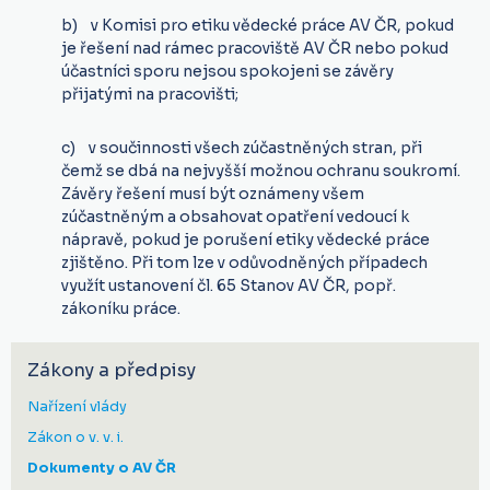
b) v Komisi pro etiku vědecké práce AV ČR, pokud
je řešení nad rámec pracoviště AV ČR nebo pokud
účastníci sporu nejsou spokojeni se závěry
přijatými na pracovišti;
c) v součinnosti všech zúčastněných stran, při
čemž se dbá na nejvyšší možnou ochranu soukromí.
Závěry řešení musí být oznámeny všem
zúčastněným a obsahovat opatření vedoucí k
nápravě, pokud je porušení etiky vědecké práce
zjištěno. Při tom lze v odůvodněných případech
využít ustanovení čl. 65 Stanov AV ČR, popř.
zákoníku práce.
Zákony a předpisy
Nařízení vlády
Zákon o v. v. i.
Dokumenty o AV ČR