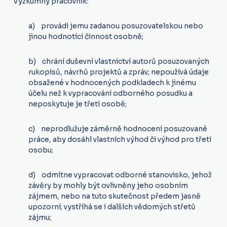
Výzkumný pracovník:
a) provádí jemu zadanou posuzovatelskou nebo
jinou hodnotící činnost osobně;
b) chrání duševní vlastnictví autorů posuzovaných
rukopisů, návrhů projektů a zpráv; nepoužívá údaje
obsažené v hodnocených podkladech k jinému
účelu než k vypracování odborného posudku a
neposkytuje je třetí osobě;
c) neprodlužuje záměrně hodnocení posuzované
práce, aby dosáhl vlastních výhod či výhod pro třetí
osobu;
d) odmítne vypracovat odborné stanovisko, jehož
závěry by mohly být ovlivněny jeho osobním
zájmem, nebo na tuto skutečnost předem jasně
upozorní; vystříhá se i dalších vědomých střetů
zájmu;