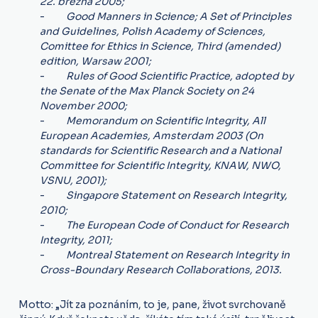
22. března 2005;
-
Good Manners in Science; A Set of Principles
and Guidelines, Polish Academy of Sciences,
Comittee for Ethics in Science, Third (amended)
edition, Warsaw 2001;
-
Rules of Good Scientific Practice, adopted by
the Senate of the Max Planck Society on 24
November 2000;
-
Memorandum on Scientific Integrity, All
European Academies, Amsterdam 2003 (On
standards for Scientific Research and a National
Committee for Scientific
Integrity, KNAW, NWO,
VSNU, 2001);
-
Singapore Statement on Research Integrity,
2010;
-
The European Code of Conduct for Research
Integrity, 2011;
-
Montreal Statement on Research Integrity in
Cross-Boundary Research Collaborations, 2013.
Motto: „Jít za poznáním, to je, pane, život svrchovaně