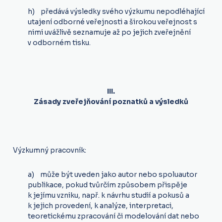
h) předává výsledky svého výzkumu nepodléhající
utajení odborné veřejnosti a širokou veřejnost s
nimi uvážlivě seznamuje až po jejich zveřejnění
v odborném tisku.
III.
Zásady zveřejňování poznatků a výsledků
Výzkumný pracovník:
a) může být uveden jako autor nebo spoluautor
publikace, pokud tvůrčím způsobem přispěje
k jejímu vzniku, např. k návrhu studií a pokusů a
k jejich provedení, k analýze, interpretaci,
teoretickému zpracování či modelování dat nebo