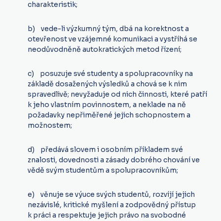
charakteristik;
b) vede-li výzkumný tým, dbá na korektnost a
otevřenost ve vzájemné komunikaci a vystříhá se
neodůvodněně autokratických metod řízení;
c) posuzuje své studenty a spolupracovníky na
základě dosažených výsledků a chová se k nim
spravedlivě; nevyžaduje od nich činnosti, které patří
k jeho vlastním povinnostem, a neklade na ně
požadavky nepřiměřené jejich schopnostem a
možnostem;
d) předává slovem i osobním příkladem své
znalosti, dovednosti a zásady dobrého chování ve
vědě svým studentům a spolupracovníkům;
e) věnuje se výuce svých studentů, rozvíjí jejich
nezávislé, kritické myšlení a zodpovědný přístup
k práci a respektuje jejich právo na svobodné