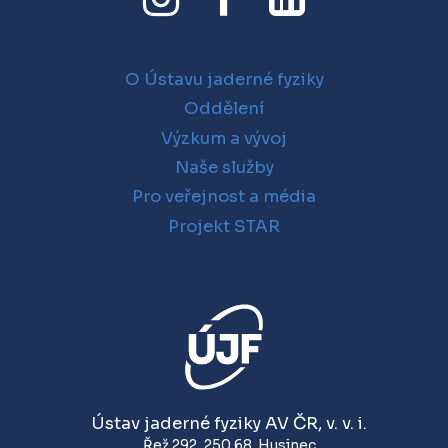
O Ústavu jaderné fyziky
Oddělení
Výzkum a vývoj
Naše služby
Pro veřejnost a média
Projekt STAR
Ústav jaderné fyziky AV ČR, v. v. i.
Řež 292
,
250 68
Husinec