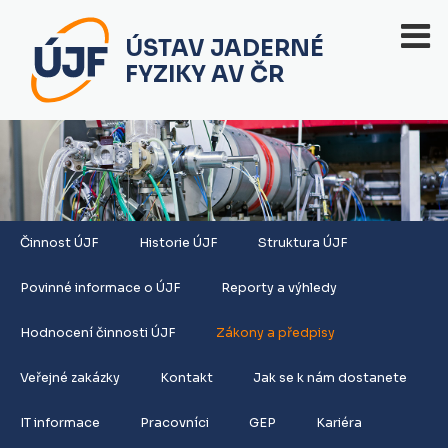
ÚSTAV JADERNÉ
FYZIKY AV ČR
Činnost ÚJF
Historie ÚJF
Struktura ÚJF
Povinné informace o ÚJF
Reporty a výhledy
Hodnocení činnosti ÚJF
Zákony a předpisy
Veřejné zakázky
Kontakt
Jak se k nám dostanete
IT informace
Pracovníci
GEP
Kariéra