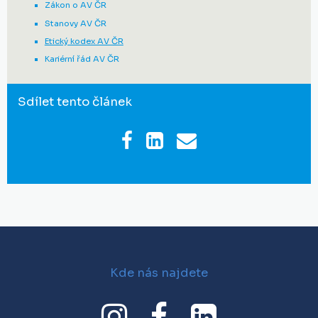
Zákon o AV ČR
Stanovy AV ČR
Etický kodex AV ČR
Kariérní řád AV ČR
Sdílet tento článek
Kde nás najdete