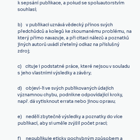
k sepsání publikace, a pokud se spoluautorstvím
souhlasí;
b) v publikaci uznává vědecký přínos svých
předchůdců a kolegů ke zkoumanému problému, na
který přímo navazuje, a při citaci nálezů a poznatků
jiných autorů uvádí zřetelný odkaz na příslušný
zdroj;
c) cituje i podstatné práce, které nejsou v souladu
s jeho vlastními výsledky a závěry;
d) objeví-li ve svých publikovaných údajích
významnou chybu, podnikne odpovídající kroky,
např. dá vytisknout errata nebo jinou opravu;
e) nedělí zbytečně výsledky a poznatky do více
publikací, aby si uměle zvýšil počet prací;
f) nepublikuje eticky pochybným způsobem a