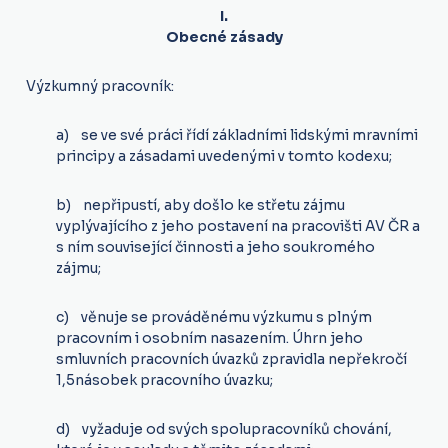
I.
Obecné zásady
Výzkumný pracovník:
a) se ve své práci řídí základními lidskými mravními
principy a zásadami uvedenými v tomto kodexu;
b) nepřipustí, aby došlo ke střetu zájmu
vyplývajícího z jeho postavení na pracovišti AV ČR a
s ním související činnosti a jeho soukromého
zájmu;
c) věnuje se prováděnému výzkumu s plným
pracovním i osobním nasazením. Úhrn jeho
smluvních pracovních úvazků zpravidla nepřekročí
1,5násobek pracovního úvazku;
d) vyžaduje od svých spolupracovníků chování,