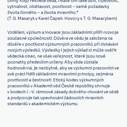
činný. Když řeknete věda, říkáte tím také úsilí, trpělivost,
vytrvalost, obětavost, poctivost – samé požadavky
života činného – a života mravního.“
(T. G. Masaryk v Karel Čapek: Hovory s T. G. Masarykem)
Vzdělání, výzkum a inovace jsou základními pilíři rozvoje
současné společnosti. Důvěra ve vědu je založena na
důvěře v poctivost výzkumných pracovníků při získávání
nových výsledků. Výsledky i jejich výklad si může ověřit
vědecká obec, ne však veřejnost, které jsou nové
poznatky především určeny. Aby věda zůstala
hodnověrná, je nezbytné, aby se výzkumní pracovníci ve
své práci řídili základními mravními principy, zejména
poctivostí a čestností. Etický kodex výzkumných
pracovníků v Akademii věd České republiky shrnuje
v bodech I.–V. rámcové zásady dobrého chování ve vědě
a podporuje tak upevňování žádoucích mravních
standardů v akademickém výzkumu.