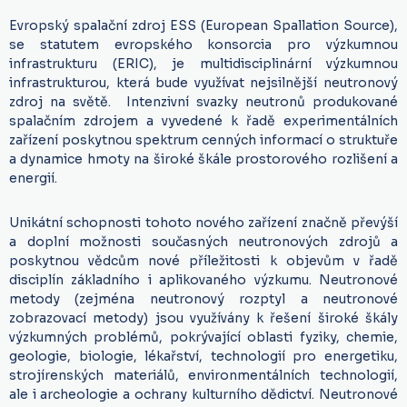
Evropský spalační zdroj ESS (European Spallation Source),
se statutem evropského konsorcia pro výzkumnou
infrastrukturu (ERIC), je multidisciplinární výzkumnou
infrastrukturou, která bude využívat nejsilnější neutronový
zdroj na světě. Intenzivní svazky neutronů produkované
spalačním zdrojem a vyvedené k řadě experimentálních
zařízení poskytnou spektrum cenných informací o struktuře
a dynamice hmoty na široké škále prostorového rozlišení a
energií.
Unikátní schopnosti tohoto nového zařízení značně převýší
a doplní možnosti současných neutronových zdrojů a
poskytnou vědcům nové příležitosti k objevům v řadě
disciplín základního i aplikovaného výzkumu. Neutronové
metody (zejména neutronový rozptyl a neutronové
zobrazovací metody) jsou využívány k řešení široké škály
výzkumných problémů, pokrývající oblasti fyziky, chemie,
geologie, biologie, lékařství, technologií pro energetiku,
strojírenských materiálů, environmentálních technologií,
ale i archeologie a ochrany kulturního dědictví. Neutronové