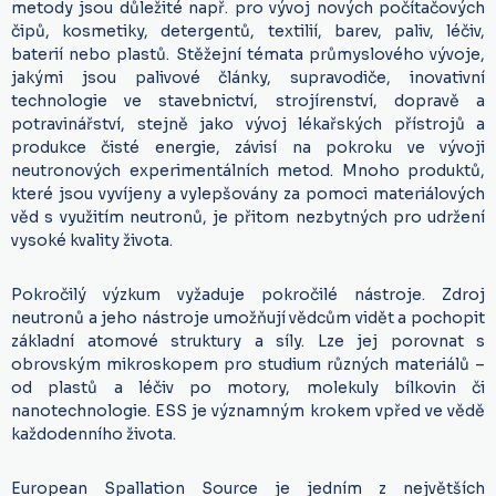
metody jsou důležité např. pro vývoj nových počítačových
čipů, kosmetiky, detergentů, textilií, barev, paliv, léčiv,
baterií nebo plastů. Stěžejní témata průmyslového vývoje,
jakými jsou palivové články, supravodiče, inovativní
technologie ve stavebnictví, strojírenství, dopravě a
potravinářství, stejně jako vývoj lékařských přístrojů a
produkce čisté energie, závisí na pokroku ve vývoji
neutronových experimentálních metod. Mnoho produktů,
které jsou vyvíjeny a vylepšovány za pomoci materiálových
věd s využitím neutronů, je přitom nezbytných pro udržení
vysoké kvality života.
Pokročilý výzkum vyžaduje pokročilé nástroje. Zdroj
neutronů a jeho nástroje umožňují vědcům vidět a pochopit
základní atomové struktury a síly. Lze jej porovnat s
obrovským mikroskopem pro studium různých materiálů –
od plastů a léčiv po motory, molekuly bílkovin či
nanotechnologie. ESS je významným krokem vpřed ve vědě
každodenního života.
European Spallation Source je jedním z největších