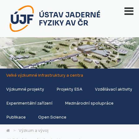
ÚSTAV JADERNÉ
FYZIKY AV ČR
Velké výzkumné infrastruktury a centra
Výzkumné projekty
Projekty ESA
Vzdělávací aktivity
Experimentální zařízení
Mezinárodní spolupráce
Publikace
Open Science
Výzkum a vývoj