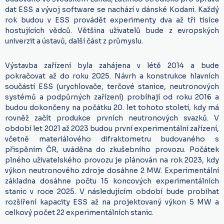
dat ESS a vývoj software se nachází v dánské Kodani. Každý
rok budou v ESS provádět experimenty dva až tři tisíce
hostujících vědců. Většina uživatelů bude z evropských
univerzit a ústavů, další část z průmyslu.
Výstavba zařízení byla zahájena v létě 2014 a bude
pokračovat až do roku 2025. Návrh a konstrukce hlavních
součástí ESS (urychlovače, terčové stanice, neutronových
systémů a podpůrných zařízení) probíhají od roku 2016 a
budou dokončeny na počátku 20. let tohoto století, kdy má
rovněž začít produkce prvních neutronových svazků. V
období let 2021 až 2023 budou první experimentální zařízení,
včetně materiálového difraktometru budovaného s
přispěním ČR, uváděna do zkušebního provozu. Počátek
plného uživatelského provozu je plánován na rok 2023, kdy
výkon neutronového zdroje dosáhne 2 MW. Experimentální
základna dosáhne počtu 15 koncových experimentálních
stanic v roce 2025. V následujícím období bude probíhat
rozšíření kapacity ESS až na projektovaný výkon 5 MW a
celkový počet 22 experimentálních stanic.