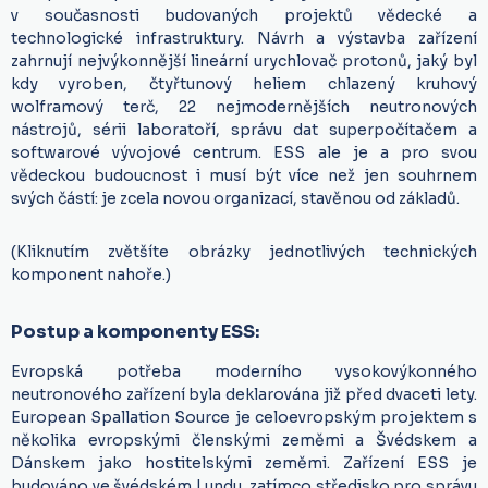
v současnosti budovaných projektů vědecké a
technologické infrastruktury. Návrh a výstavba zařízení
zahrnují nejvýkonnější lineární urychlovač protonů, jaký byl
kdy vyroben, čtyřtunový heliem chlazený kruhový
wolframový terč, 22 nejmodernějších neutronových
nástrojů, sérii laboratoří, správu dat superpočítačem a
softwarové vývojové centrum. ESS ale je a pro svou
vědeckou budoucnost i musí být více než jen souhrnem
svých částí: je zcela novou organizací, stavěnou od základů.
(Kliknutím zvětšíte obrázky jednotlivých technických
komponent nahoře.)
Postup a komponenty ESS:
Evropská potřeba moderního vysokovýkonného
neutronového zařízení byla deklarována již před dvaceti lety.
European Spallation Source je celoevropským projektem s
několika evropskými členskými zeměmi a Švédskem a
Dánskem jako hostitelskými zeměmi. Zařízení ESS je
budováno ve švédském Lundu, zatímco středisko pro správu