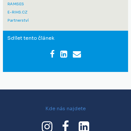
RAMSES
E-RIHS.CZ
Partnerství
Sdílet tento článek
Kde nás najdete