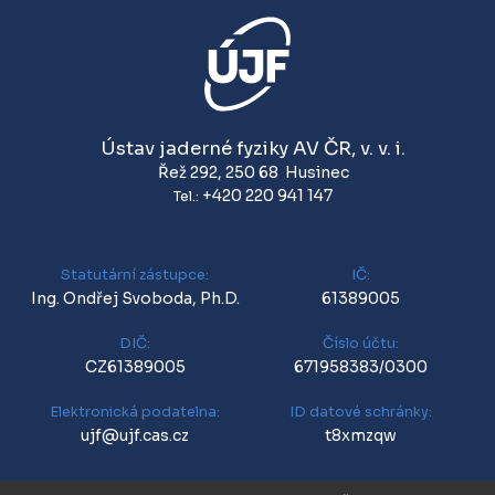
Ústav jaderné fyziky AV ČR, v. v. i.
Řež 292
,
250 68
Husinec
+420 220 941 147
Tel.:
Statutární zástupce:
IČ:
Ing. Ondřej Svoboda, Ph.D.
61389005
DIČ:
Číslo účtu:
CZ61389005
671958383/0300
Elektronická podatelna:
ID datové schránky:
ujf@ujf.cas.cz
t8xmzqw