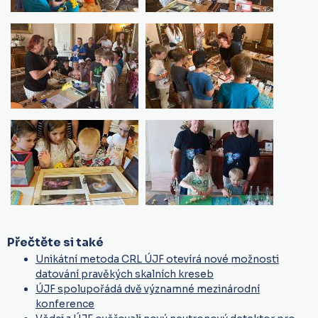
Přečtěte si také
Unikátní metoda CRL ÚJF otevírá nové možnosti
datování pravěkých skalních kreseb
ÚJF spolupořádá dvě významné mezinárodní
konference