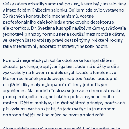
Velký zájem vzbudily samotné pokusy, které byly instalovány
v historickém Knížecím salonku. Celkem zde bylo vystaveno
35 různých konstrukcí a mechanismů, včetně
profesionálního dalekohledu a trackového detektoru s
elektronikou. Dr. Svetlana Kushpil návštěvníkům vysvětlovala
jednotlivé principy formou her a soutěží mezi rodiči a dětmi,
ve kterých často vítězily právě dětské týmy. Některé rodiny
tak v interaktivní „laboratoři“ strávily i několik hodin.
Pomocí magnetických kuliček doktorka Kushpil dětem
ukázala, jak funguje splývání galaxií. Jaderné srážky si děti
vyzkoušely na hravém modelu urychlovače s tunelem, ve
kterém se hrášek představující nabitou částici postupně
rozjížděl díky malým „kopancům“, tedy jednotlivým
urychlením. Na modelu Teslova vejce zase demonstrovala
princip rotujícího magnetického pole a asynchronního
motoru. Děti si mohly vyzkoušet některé principy používané
při výzkumu částic a zjistit, že jaderná fyzika je mnohem
dobrodružnější, než se může na první pohled zdát.
Akce nabídla pestrý program pro malé i velké návštěvníky —