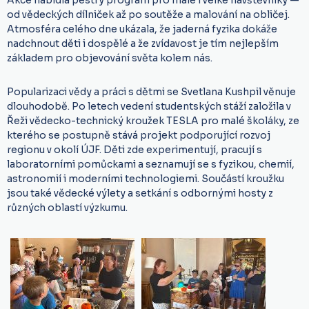
od vědeckých dílniček až po soutěže a malování na obličej.
Atmosféra celého dne ukázala, že jaderná fyzika dokáže
nadchnout děti i dospělé a že zvídavost je tím nejlepším
základem pro objevování světa kolem nás.
Popularizaci vědy a práci s dětmi se Svetlana Kushpil věnuje
dlouhodobě. Po letech vedení studentských stáží založila v
Řeži vědecko-technický kroužek TESLA pro malé školáky, ze
kterého se postupně stává projekt podporující rozvoj
regionu v okolí ÚJF. Děti zde experimentují, pracují s
laboratorními pomůckami a seznamují se s fyzikou, chemií,
astronomií i moderními technologiemi. Součástí kroužku
jsou také vědecké výlety a setkání s odbornými hosty z
různých oblastí výzkumu.