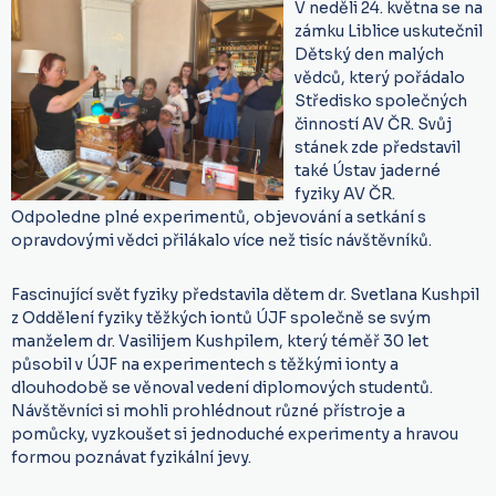
V neděli 24. května se na
zámku Liblice uskutečnil
Dětský den malých
vědců, který pořádalo
Středisko společných
činností AV ČR. Svůj
stánek zde představil
také Ústav jaderné
fyziky AV ČR.
Odpoledne plné experimentů, objevování a setkání s
opravdovými vědci přilákalo více než tisíc návštěvníků.
Fascinující svět fyziky představila dětem dr. Svetlana Kushpil
z Oddělení fyziky těžkých iontů ÚJF společně se svým
manželem dr. Vasilijem Kushpilem, který téměř 30 let
působil v ÚJF na experimentech s těžkými ionty a
dlouhodobě se věnoval vedení diplomových studentů.
Návštěvníci si mohli prohlédnout různé přístroje a
pomůcky, vyzkoušet si jednoduché experimenty a hravou
formou poznávat fyzikální jevy.