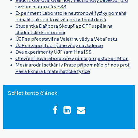
Vědci z ÚJF ověřovali nový neutronový detektor pro
výzkum materiálů v ESS
Experiment Laboratoře neutronové fyziky pomáhá
odhalit, jak vodík ovlivňuje vlastnosti kovů
Studentka Dalibora Skoupila z OTF uspěla na
studentské konferenci
ÚJF se představil na Veletrhu vědy a VědaFestu
ÚJF se zapojil do Týdne vědy na Jaderce
Dva experimenty ÚJF zamíří na ISS
Otevření nové laboratoře v rámci projektu FerrMion
Mezinárodní setkání v Praze připomnělo přínos prof.
Pavla Exnera k matematické fyzice
Sdílet tento článek