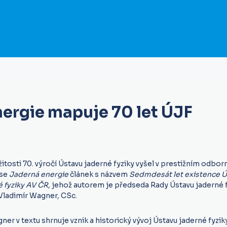
ergie mapuje 70 let ÚJF
žitosti 70. výročí Ú
stavu jaderné fyziky
vyšel v prestižním odbo
se
Jaderná energie
článek
s názvem
Sedmdesát let existence 
é fyziky AV ČR
, jehož autorem je p
ředseda Rady Ústavu jaderné 
Vladimír Wagner, CSc.
ner v textu shrnuje vznik a historický vývoj Ústavu jaderné fyzik