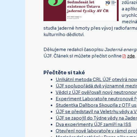
zdůraz
a apli
urychl
meziná
studia jaderné hmoty přes vývoj radiofarm
kulturního dědictví.
Děkujeme redakci časopisu
Jaderná energ
ÚJF. Článek si můžete přečíst online
zde
.
Přečtěte si také
Unikátní metoda CRL ÚJF otevírá nov
ÚJF spolupořádá dvě významné mezi
Vědci z ÚJF ověřovali nový neutronov
Experiment Laboratoře neutronové fyz
Studentka Dalibora Skoupila z OTF us
ÚJF se představil na Veletrhu vědy a 
ÚJF se zapojil do Týdne vědy na Jade
Dva experimenty ÚJF zamíří na ISS
Otevření nové laboratoře v rámci pro