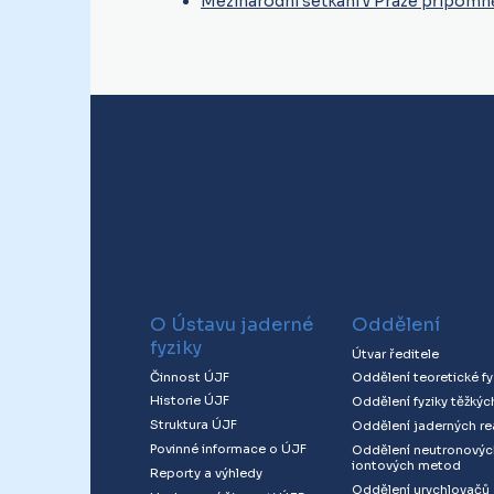
Mezinárodní setkání v Praze připomně
O Ústavu jaderné
Oddělení
fyziky
Útvar ředitele
Činnost ÚJF
Oddělení teoretické fy
Historie ÚJF
Oddělení fyziky těžkýc
Struktura ÚJF
Oddělení jaderných re
Povinné informace o ÚJF
Oddělení neutronovýc
iontových metod
Reporty a výhledy
Oddělení urychlovačů