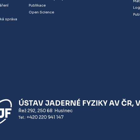
Mat
áření
Publikace
Log
Open Science
Publ
ká správa
ÚSTAV JADERNÉ FYZIKY AV ČR, V. 
Řež 292
,
250 68
Husinec
+420 220 941 147
Tel.: