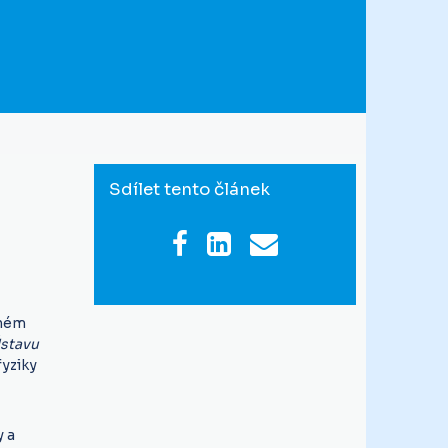
Sdílet tento článek
rném
Ústavu
fyziky
y a