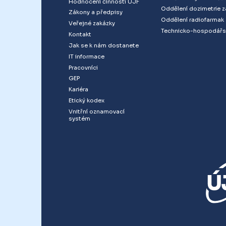
Hodnocení činnosti ÚJF
Oddělení dozimetrie z
Zákony a předpisy
Oddělení radiofarmak
Veřejné zakázky
Technicko-hospodářs
Kontakt
Jak se k nám dostanete
IT informace
Pracovníci
GEP
Kariéra
Etický kodex
Vnitřní oznamovací
systém