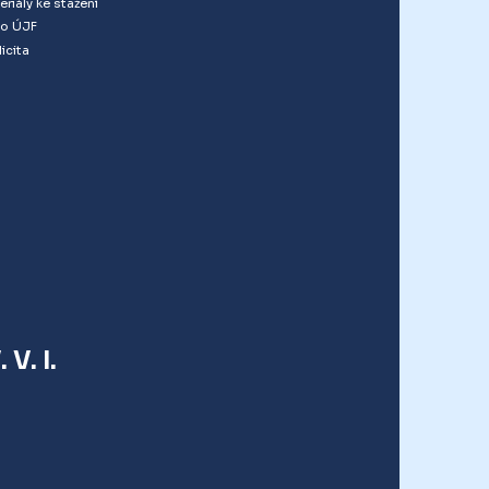
eriály ke stažení
o ÚJF
icita
V. I.