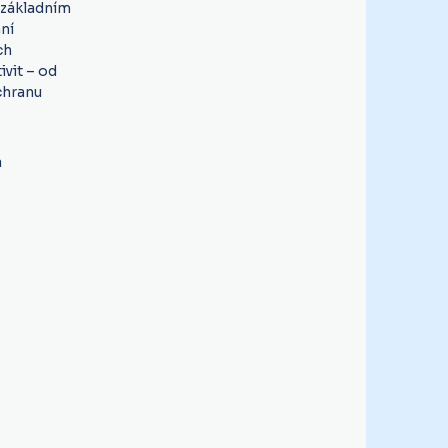
 základním
ní
ch
vit – od
chranu
a