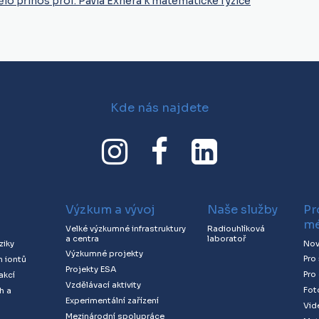
lo přínos prof. Pavla Exnera k matematické fyzice
Kde nás najdete
Výzkum a vývoj
Naše služby
Pr
mé
Velké výzkumné infrastruktury
Radiouhlíková
a centra
laboratoř
Nov
ziky
Výzkumné projekty
Pro
h iontů
Projekty ESA
Pro
akcí
Vzdělávací aktivity
Fot
h a
Experimentální zařízení
Vid
Mezinárodní spolupráce