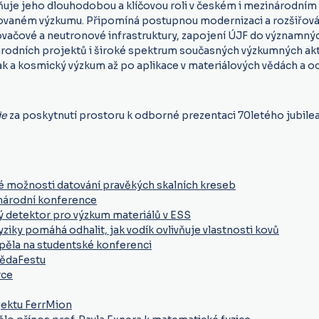
ňuje jeho dlouhodobou a klíčovou roli v českém i mezinárodním
kovaném výzkumu. Připomíná postupnou modernizaci a rozšiřová
ovačové a neutronové infrastruktury, zapojení ÚJF do významný
rodních projektů i široké spektrum současných výzkumných akti
ak a kosmický výzkum až po aplikace v materiálových vědách a o
ie
za poskytnutí prostoru k odborné prezentaci 70letého jubile
é možnosti datování pravěkých skalních kreseb
národní konference
ý detektor pro výzkum materiálů v ESS
iky pomáhá odhalit, jak vodík ovlivňuje vlastnosti kovů
pěla na studentské konferenci
VědaFestu
rce
jektu FerrMion