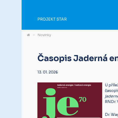
PROJEKT STAR
Novinky
Časopis Jaderná en
13. 01. 2026
U
příle
časopi
jadern
RNDr. 
Dr. Wag