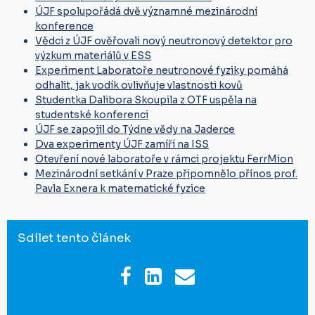
ÚJF spolupořádá dvě významné mezinárodní
konference
Vědci z ÚJF ověřovali nový neutronový detektor pro
výzkum materiálů v ESS
Experiment Laboratoře neutronové fyziky pomáhá
odhalit, jak vodík ovlivňuje vlastnosti kovů
Studentka Dalibora Skoupila z OTF uspěla na
studentské konferenci
ÚJF se zapojil do Týdne vědy na Jaderce
Dva experimenty ÚJF zamíří na ISS
Otevření nové laboratoře v rámci projektu FerrMion
Mezinárodní setkání v Praze připomnělo přínos prof.
Pavla Exnera k matematické fyzice
Sdílet tento článek