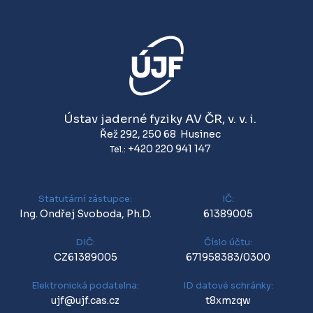
Ústav jaderné fyziky AV ČR, v. v. i.
Řež 292
,
250 68
Husinec
+420 220 941 147
Tel.:
Statutární zástupce:
IČ:
Ing. Ondřej Svoboda, Ph.D.
61389005
DIČ:
Číslo účtu:
CZ61389005
671958383/0300
Elektronická podatelna:
ID datové schránky:
ujf@ujf.cas.cz
t8xmzqw