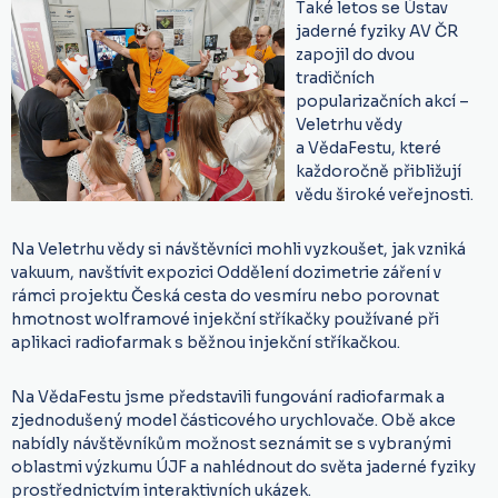
Také letos se Ústav
jaderné fyziky AV ČR
zapojil do dvou
tradičních
popularizačních akcí –
Veletrhu vědy
a
VědaFestu
, které
každoročně přibližují
vědu široké veřejnosti.
Na Veletrhu vědy si návštěvníci mohli vyzkoušet, jak vzniká
vakuum, navštívit expozici Oddělení dozimetrie záření v
rámci projektu Česká cesta do vesmíru nebo porovnat
hmotnost wolframové injekční stříkačky používané při
aplikaci radiofarmak s běžnou injekční stříkačkou.
Na VědaFestu jsme představili fungování radiofarmak a
zjednodušený model částicového urychlovače. Obě akce
nabídly návštěvníkům možnost seznámit se s vybranými
oblastmi výzkumu ÚJF a nahlédnout do světa jaderné fyziky
prostřednictvím interaktivních ukázek.